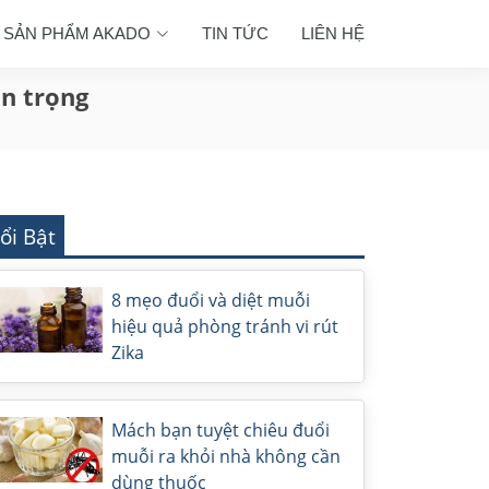
SẢN PHẨM AKADO
TIN TỨC
LIÊN HỆ
an trọng
ổi Bật
8 mẹo đuổi và diệt muỗi
hiệu quả phòng tránh vi rút
Zika
Mách bạn tuyệt chiêu đuổi
muỗi ra khỏi nhà không cần
dùng thuốc