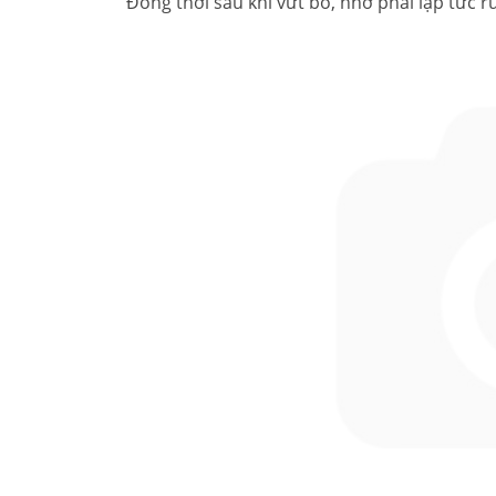
Đồng thời sau khi vứt bỏ, nhớ phải lập tức r