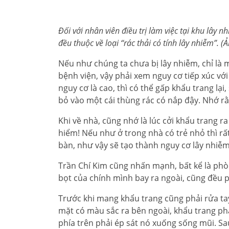
Đối với nhân viên điều trị làm việc tại khu lây 
đều thuộc về loại “rác thải có tính lây nhiễm”. (
Nếu như chúng ta chưa bị lây nhiễm, chỉ là 
bệnh viện, vậy phải xem nguy cơ tiếp xúc vớ
nguy cơ là cao, thì có thể gấp khẩu trang lại
bỏ vào một cái thùng rác có nắp đậy. Nhớ rằn
Khi về nhà, cũng nhớ là lúc cởi khẩu trang ra
hiểm! Nếu như ở trong nhà có trẻ nhỏ thì r
bàn, như vậy sẽ tạo thành nguy cơ lây nhiễm
Trần Chí Kim cũng nhấn mạnh, bất kể là phò
bọt của chính mình bay ra ngoài, cũng đều 
Trước khi mang khẩu trang cũng phải rửa ta
mặt có màu sắc ra bên ngoài, khẩu trang phả
phía trên phải ép sát nó xuống sống mũi. Sa