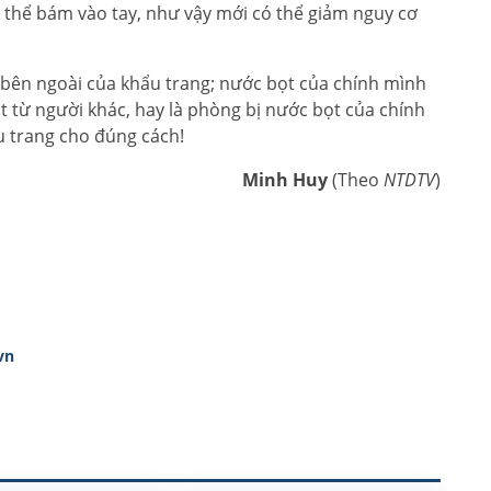
ó thể bám vào tay, như vậy mới có thể giảm nguy cơ
 bên ngoài của khẩu trang; nước bọt của chính mình
ọt từ người khác, hay là phòng bị nước bọt của chính
u trang cho đúng cách!
Minh Huy
(Theo
NTDTV
)
vn
 Đà Nẵng