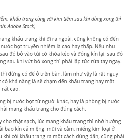
nhiễm, khẩu trang cùng với kim tiêm sau khi dùng xong thì
Ảnh: Adobe Stock)
mang khẩu trang khi đi ra ngoài, cũng không có đến
i nước bọt truyền nhiễm là cao hay thấp. Nếu như
, sau đó bỏ vào túi có khóa kéo và đóng kín lại, sau đó
g sau khi vứt bỏ xong thì phải lập tức rửa tay ngay.
 thì đừng có để ở trên bàn, làm như vậy là rất nguy
ất có khả năng là sẽ chạm đến khẩu trang hay mặt
 rất cao.
ng bị nước bọt từ người khác, hay là phòng bị nước
phải mang khẩu trang cho đúng cách.
y cho thật sạch, lúc mang khẩu trang thì nhớ hướng
i bao kín cả miệng, mũi và cằm, miếng kim loại ở
u khi cởi khẩu trang ra một cách đúng đắn, cũng phải