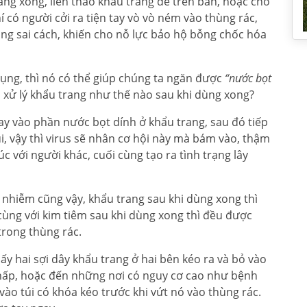
ang xong, liền tháo khẩu trang để trên bàn, hoặc cho
í có người cởi ra tiện tay vò vò ném vào thùng rác,
ang sai cách, khiến cho nỗ lực bảo hộ bỗng chốc hóa
ụng, thì nó có thể giúp chúng ta ngăn được
“nước bọt
n xử lý khẩu trang như thế nào sau khi dùng xong?
tay vào phần nước bọt dính ở khẩu trang, sau đó tiếp
, vậy thì virus sẽ nhân cơ hội này mà bám vào, thậm
c với người khác, cuối cùng tạo ra tình trạng lây
ây nhiễm cũng vậy, khẩu trang sau khi dùng xong thì
 cùng với kim tiêm sau khi dùng xong thì đều được
trong thùng rác.
lấy hai sợi dây khẩu trang ở hai bên kéo ra và bỏ vào
 hấp, hoặc đến những nơi có nguy cơ cao như bệnh
 vào túi có khóa kéo trước khi vứt nó vào thùng rác.