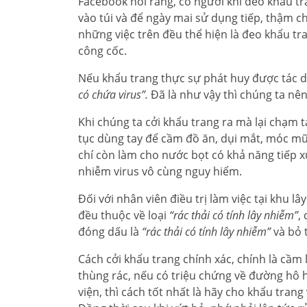
Facebook nói rằng, có người khi đeo khẩu tr
vào túi và để ngày mai sử dụng tiếp, thậm ch
những việc trên đều thể hiện là đeo khẩu tr
công cốc.
Nếu khẩu trang thực sự phát huy được tác d
có chứa virus”.
Đã là như vậy thì chúng ta nê
Khi chúng ta cởi khẩu trang ra mà lại chạm 
tục dùng tay để cầm đồ ăn, dụi mắt, móc mũi
chí còn làm cho nước bọt có khả năng tiếp xú
nhiễm virus vô cùng nguy hiểm.
Đối với nhân viên điều trị làm việc tại khu l
đều thuộc về loại
“rác thải có tính lây nhiễm”
,
đóng dấu là
“rác thải có tính lây nhiễm”
và bỏ 
Cách cởi khẩu trang chính xác, chính là cầm 
thùng rác, nếu có triệu chứng về đường hô
viện, thì cách tốt nhất là hãy cho khẩu trang