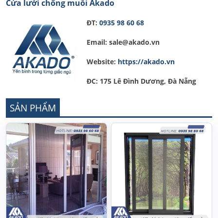
Cửa lưới chống muỗi Akado
ĐT:
0935 98 60 68
Email: sale@akado.vn
Website:
https://akado.vn
ĐC: 175 Lê Đình Dương, Đà Nẵng
SẢN PHẨM