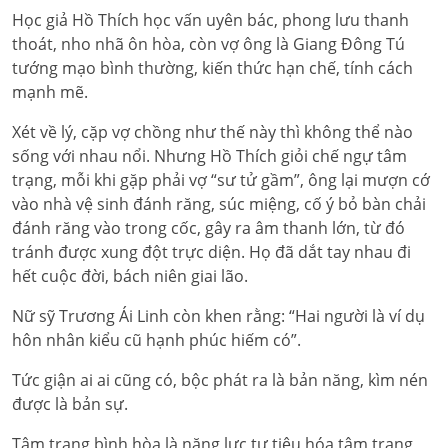
Học giả Hồ Thích học vấn uyên bác, phong lưu thanh
thoát, nho nhã ôn hòa, còn vợ ông là Giang Đông Tú
tướng mạo bình thường, kiến thức hạn chế, tính cách
mạnh mẽ.
Xét về lý, cặp vợ chồng như thế này thì không thể nào
sống với nhau nổi. Nhưng Hồ Thích giỏi chế ngự tâm
trạng, mỗi khi gặp phải vợ “sư tử gầm”, ông lại mượn cớ
vào nhà vệ sinh đánh răng, súc miệng, cố ý bỏ bàn chải
đánh răng vào trong cốc, gây ra âm thanh lớn, từ đó
tránh được xung đột trực diện. Họ đã dắt tay nhau đi
hết cuộc đời, bách niên giai lão.
Nữ sỹ Trương Ái Linh còn khen rằng: “Hai người là ví dụ
hôn nhân kiểu cũ hạnh phúc hiếm có”.
Tức giận ai ai cũng có, bộc phát ra là bản năng, kìm nén
được là bản sự.
Tâm trạng bình hòa là năng lực tự tiêu hóa tâm trạng