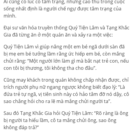
Ai cũng có lúc có tâm trạng, nhưng cao thủ trong cuộc
sống nhất định là người chế ngự được tâm trạng của
mình.
Đại sư văn hóa truyền thống Quý Tiện Lâm và Tạng Khắc
Gia đã từng ăn ở một quán ăn và xảy ra một việc:
Quý Tiện Lâm vì giúp nâng một em bé ngã dưới sàn đã
bị mẹ em bé tưởng lầm rằng ức hiếp em bé, còn mắng
chửi rằng: “Một người lớn làm gì mà bắt nạt trẻ con, nếu
con tôi bị thương, tôi không tha cho đâu”.
Cũng may khách trong quán không chấp nhận được, chỉ
trích người phụ nữ ngang ngược không biết đạo lý: “Là
đứa trẻ tự ngã, vị tiên sinh này có hảo tâm đỡ nó dậy, cô
sao chẳng hỏi cho ra lẽ mà mắng chửi người ta”.
Sau đó Tạng Khắc Gia hỏi Quý Tiện Lâm: “Rõ ràng là ông
bị người ta hiểu lầm, cô ta mắng chửi ông, sao ông
không đáp trả?”