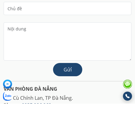
Gửỉ
VĂN PHÒNG ĐÀ NẴNG
346 Cù Chính Lan, TP Đà Nẵng.
Phone:
0935 986 068
Email:
sale@akado.vn
VĂN PHÒNG HÀ NỘI