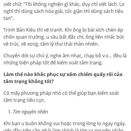
viết chữ: “Tôi không nghiện gì khác, duy chỉ viết lách. Lo
nghĩ thì dùng sách hóa giải, tức giận thì dùng sách tiêu
tan”.
Trịnh Bản Kiều thì vẽ tranh. Khi ông bị bài xích chèn ép
chốn quan trường, u sầu bất đắc chí, ông liền nhấc bút
vẽ trúc, vẽ xong, tâm lý thư thái thản nhiên.
Chuyển dời sự chú ý, nghe âm nhạc, chạy bộ v.v… đều là
những biện pháp tốt để kiểm soát tâm trạng.
Làm thế nào khắc phục sự xâm chiếm quấy rối của
tâm trạng không tốt?
Có mấy phương pháp nhỏ có thể giúp bạn kiểm soát
tâm trạng tiêu cực.
Tìm nguyên nhân
Khi bạn u buồn không vui hoặc trong lòng lo ngay ngáy,
việc đầu tiên cần phải làm chính là tìm ra nguyên nhân.